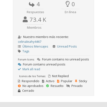
4
0
Respuestas
En línea
73.4 K
Miembros
Nuestro miembro más reciente:
celinaleahy4467
Últimos Mensajes
Unread Posts
Tags
Forum contains no unread posts
Forum Icons:
Forum contains unread posts
Mark all read
Not Replied
Iconos de los Temas:
Respondido
Activo
Popular
Sticky
No aprobados
Resuelto
Privado
Cerrado