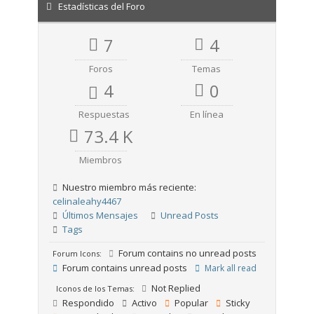
Estadísticas del Foro
7
4
Foros
Temas
4
0
Respuestas
En línea
73.4 K
Miembros
Nuestro miembro más reciente:
celinaleahy4467
Últimos Mensajes
Unread Posts
Tags
Forum contains no unread posts
Forum Icons:
Forum contains unread posts
Mark all read
Not Replied
Iconos de los Temas:
Respondido
Activo
Popular
Sticky