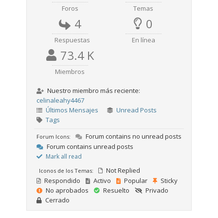
Foros
Temas
4
0
Respuestas
En línea
73.4 K
Miembros
Nuestro miembro más reciente:
celinaleahy4467
Últimos Mensajes
Unread Posts
Tags
Forum contains no unread posts
Forum Icons:
Forum contains unread posts
Mark all read
Not Replied
Iconos de los Temas:
Respondido
Activo
Popular
Sticky
No aprobados
Resuelto
Privado
Cerrado