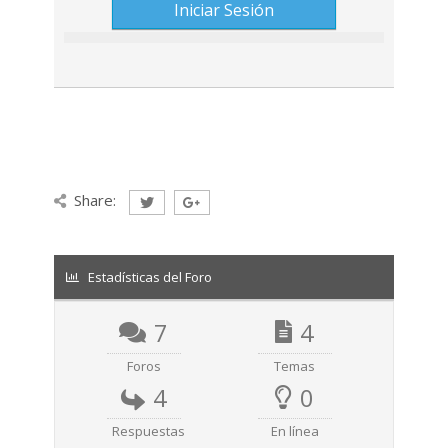
Share:
Estadísticas del Foro
7
4
Foros
Temas
4
0
Respuestas
En línea