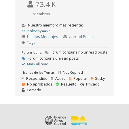
73.4 K
Miembros
Nuestro miembro más reciente:
celinaleahy4467
Últimos Mensajes
Unread Posts
Tags
Forum contains no unread posts
Forum Icons:
Forum contains unread posts
Mark all read
Not Replied
Iconos de los Temas:
Respondido
Activo
Popular
Sticky
No aprobados
Resuelto
Privado
Cerrado