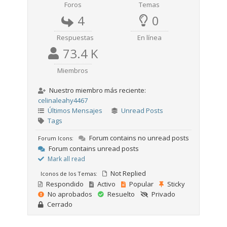
Foros
Temas
4
0
Respuestas
En línea
73.4 K
Miembros
Nuestro miembro más reciente:
celinaleahy4467
Últimos Mensajes
Unread Posts
Tags
Forum contains no unread posts
Forum Icons:
Forum contains unread posts
Mark all read
Not Replied
Iconos de los Temas:
Respondido
Activo
Popular
Sticky
No aprobados
Resuelto
Privado
Cerrado