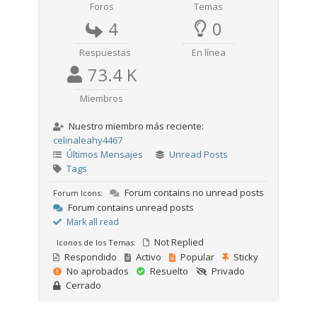
Foros
Temas
4
0
Respuestas
En línea
73.4 K
Miembros
Nuestro miembro más reciente:
celinaleahy4467
Últimos Mensajes
Unread Posts
Tags
Forum contains no unread posts
Forum Icons:
Forum contains unread posts
Mark all read
Not Replied
Iconos de los Temas:
Respondido
Activo
Popular
Sticky
No aprobados
Resuelto
Privado
Cerrado