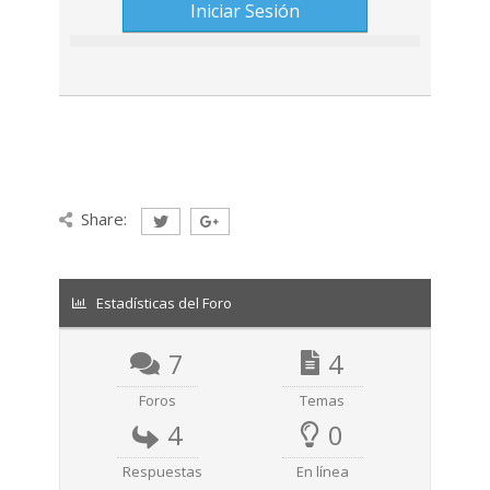
Share:
Estadísticas del Foro
7
4
Foros
Temas
4
0
Respuestas
En línea