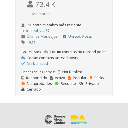
73.4 K
Miembros
Nuestro miembro más reciente:
celinaleahy4467
Últimos Mensajes
Unread Posts
Tags
Forum contains no unread posts
Forum Icons:
Forum contains unread posts
Mark all read
Not Replied
Iconos de los Temas:
Respondido
Activo
Popular
Sticky
No aprobados
Resuelto
Privado
Cerrado