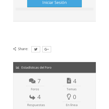
Share:
Estadísticas del Foro
7
4
Foros
Temas
4
0
Respuestas
En línea