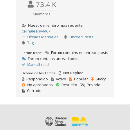
73.4 K
Miembros
Nuestro miembro más reciente:
celinaleahy4467
Últimos Mensajes
Unread Posts
Tags
Forum contains no unread posts
Forum Icons:
Forum contains unread posts
Mark all read
Not Replied
Iconos de los Temas:
Respondido
Activo
Popular
Sticky
No aprobados
Resuelto
Privado
Cerrado