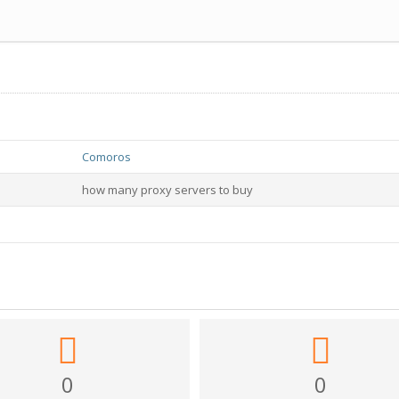
Comoros
how many proxy servers to buy
0
0