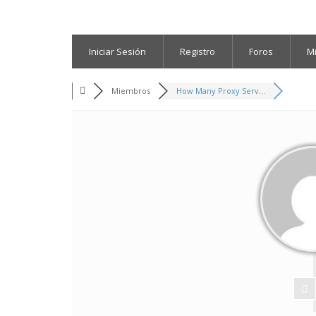
Iniciar Sesión
Registro
Foros
M
Miembros
How Many Proxy Serv...