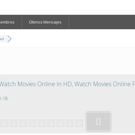
iembros
Últimos Mensajes
dad
atch Movies Online In HD, Watch Movies Online Fo
1-18