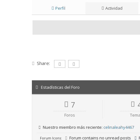
Perfil
Actividad
Share:
Estadísticas del Foro
7
Foros
Tem
Nuestro miembro más reciente:
celinaleahy4467
Forum contains no unread posts
F
Forum Icons: