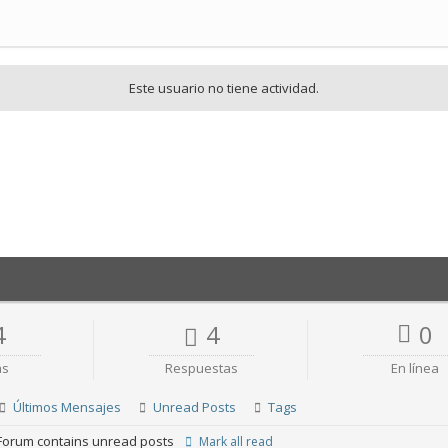
Este usuario no tiene actividad.
4
4
0
as
Respuestas
En línea
Últimos Mensajes
Unread Posts
Tags
orum contains unread posts
Mark all read