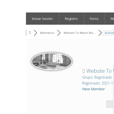
Iniciar Sesión
Registro
Foros
M
Miembros
Website To Watch Mo...
Activi
Website To W
Grupo: Registrado
Registrado: 2021-1
New Member