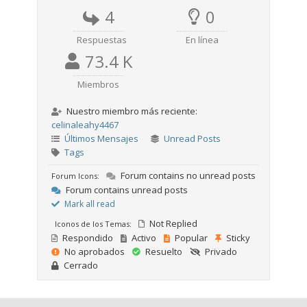
4
0
Respuestas
En línea
73.4 K
Miembros
Nuestro miembro más reciente:
celinaleahy4467
Últimos Mensajes
Unread Posts
Tags
Forum contains no unread posts
Forum Icons:
Forum contains unread posts
Mark all read
Not Replied
Iconos de los Temas:
Respondido
Activo
Popular
Sticky
No aprobados
Resuelto
Privado
Cerrado