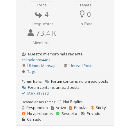
Foros
Temas
4
0
Respuestas
En línea
73.4 K
Miembros
Nuestro miembro más reciente:
celinaleahy4467
Últimos Mensajes
Unread Posts
Tags
Forum contains no unread posts
Forum Icons:
Forum contains unread posts
Mark all read
Not Replied
Iconos de los Temas:
Respondido
Activo
Popular
Sticky
No aprobados
Resuelto
Privado
Cerrado