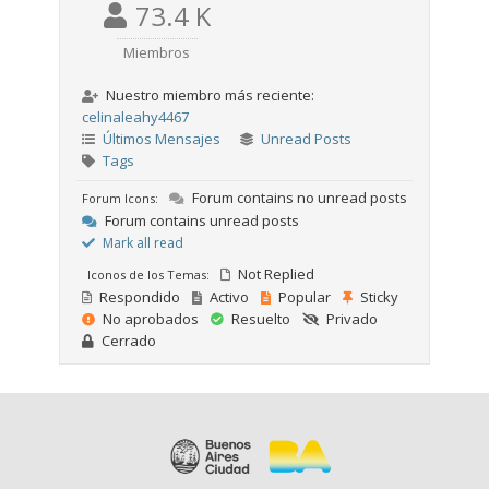
73.4 K
Miembros
Nuestro miembro más reciente:
celinaleahy4467
Últimos Mensajes
Unread Posts
Tags
Forum contains no unread posts
Forum Icons:
Forum contains unread posts
Mark all read
Not Replied
Iconos de los Temas:
Respondido
Activo
Popular
Sticky
No aprobados
Resuelto
Privado
Cerrado