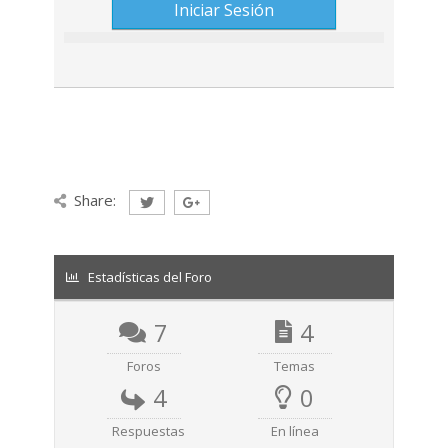
Share:
Estadísticas del Foro
7
4
Foros
Temas
4
0
Respuestas
En línea