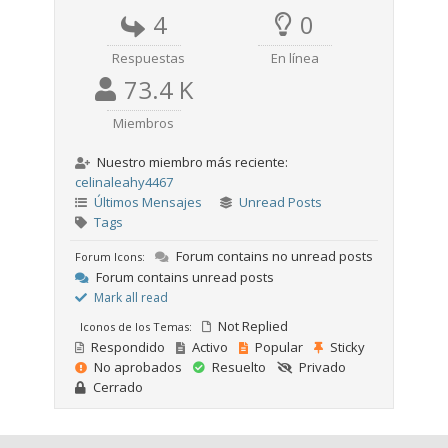
4
0
Respuestas
En línea
73.4 K
Miembros
Nuestro miembro más reciente:
celinaleahy4467
Últimos Mensajes
Unread Posts
Tags
Forum contains no unread posts
Forum Icons:
Forum contains unread posts
Mark all read
Not Replied
Iconos de los Temas:
Respondido
Activo
Popular
Sticky
No aprobados
Resuelto
Privado
Cerrado