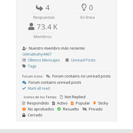
4
0
Respuestas
En línea
73.4 K
Miembros
Nuestro miembro más reciente:
celinaleahy4467
Últimos Mensajes
Unread Posts
Tags
Forum contains no unread posts
Forum Icons:
Forum contains unread posts
Mark all read
Not Replied
Iconos de los Temas:
Respondido
Activo
Popular
Sticky
No aprobados
Resuelto
Privado
Cerrado