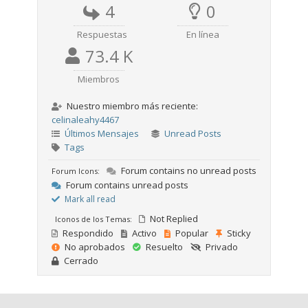
4
0
Respuestas
En línea
73.4 K
Miembros
Nuestro miembro más reciente:
celinaleahy4467
Últimos Mensajes
Unread Posts
Tags
Forum contains no unread posts
Forum Icons:
Forum contains unread posts
Mark all read
Not Replied
Iconos de los Temas:
Respondido
Activo
Popular
Sticky
No aprobados
Resuelto
Privado
Cerrado