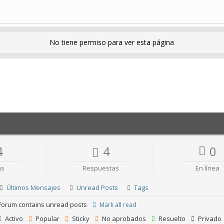
No tiene permiso para ver esta página
4
4
0
as
Respuestas
En línea
Últimos Mensajes
Unread Posts
Tags
orum contains unread posts
Mark all read
Activo
Popular
Sticky
No aprobados
Resuelto
Privado