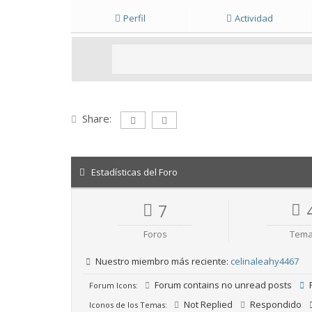
Perfil
Actividad
Share:
Estadísticas del Foro
7
Foros
Tem
Nuestro miembro más reciente:
celinaleahy4467
Forum contains no unread posts
F
Forum Icons:
Not Replied
Respondido
Iconos de los Temas: