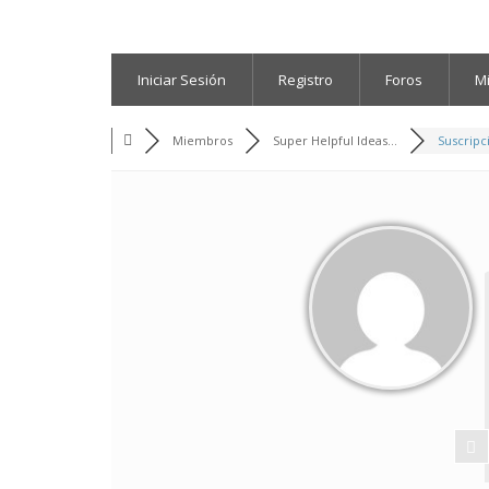
Iniciar Sesión
Registro
Foros
M
Miembros
Super Helpful Ideas...
Suscripc