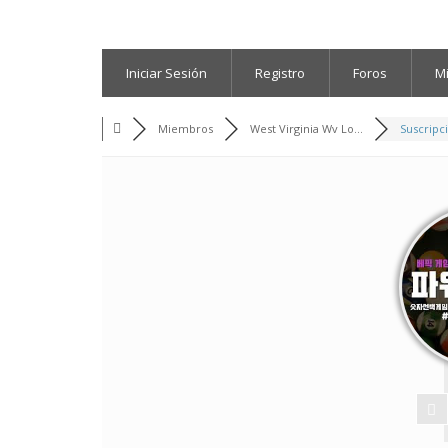
Iniciar Sesión
Registro
Foros
M
Miembros
West Virginia Wv Lo...
Suscripc