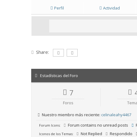
Perfil
Actividad
Share:
Estadísticas del Foro
7
Foros
Tem
Nuestro miembro más reciente:
celinaleahy4467
Forum contains no unread posts
F
Forum Icons:
Not Replied
Respondido
Iconos de los Temas: