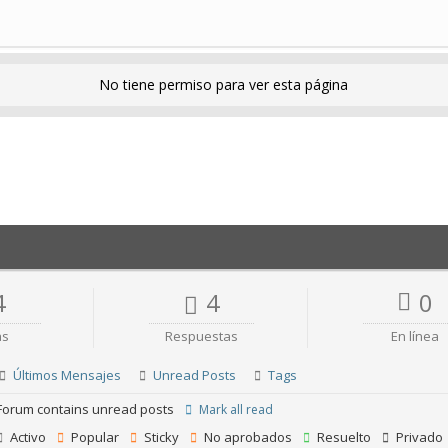
No tiene permiso para ver esta página
4
4
0
as
Respuestas
En línea
Últimos Mensajes
Unread Posts
Tags
orum contains unread posts
Mark all read
Activo
Popular
Sticky
No aprobados
Resuelto
Privado