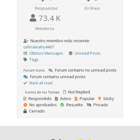
Respuestas
En línea
73.4 K
Miembros
Nuestro miembro más reciente:
celinaleahy4467
Últimos Mensajes
Unread Posts
Tags
Forum contains no unread posts
Forum Icons:
Forum contains unread posts
Mark all read
Not Replied
Iconos de los Temas:
Respondido
Activo
Popular
Sticky
No aprobados
Resuelto
Privado
Cerrado