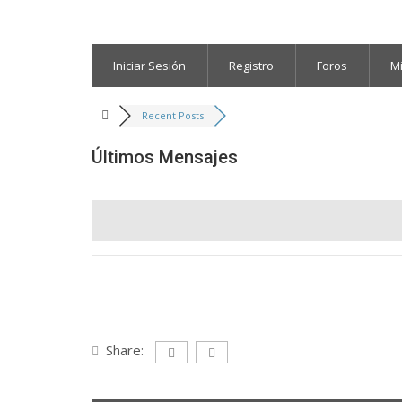
Iniciar Sesión
Registro
Foros
M
Recent Posts
Últimos Mensajes
Share: